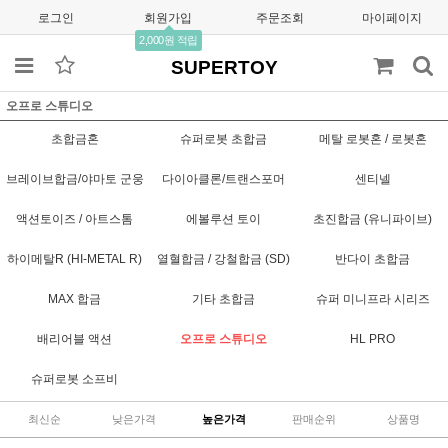
로그인
회원가입
주문조회
마이페이지
2,000원 적립
SUPERTOY
오프로 스튜디오
초합금혼
슈퍼로봇 초합금
메탈 로봇혼 / 로봇혼
브레이브합금/야마토 군웅
다이아클론/트랜스포머
센티넬
액션토이즈 / 아트스톰
에볼루션 토이
초진합금 (유니파이브)
하이메탈R (HI-METAL R)
열혈합금 / 강철합금 (SD)
반다이 초합금
MAX 합금
기타 초합금
슈퍼 미니프라 시리즈
배리어블 액션
오프로 스튜디오
HL PRO
슈퍼로봇 소프비
최신순
낮은가격
높은가격
판매순위
상품명