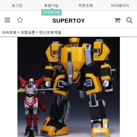
로그인
회원가입
주문조회
마이페이지
2,000원 적립
SUPERTOY
슈퍼로봇
>
초합금혼
>
변신로봇계열