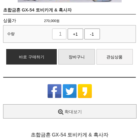
초합금혼 GX-54 토비카게 & 흑사자
상품가
270,000
원
수량
+1
-1
바로 구매하기
장바구니
관심상품
확대보기
초합금혼 GX-54 토비카게 & 흑사자